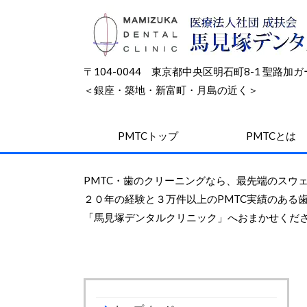
〒104-0044 東京都中央区明石町8-1 聖路
＜銀座・築地・新富町・月島の近く＞
PMTCトップ
PMTCとは
PMTC
・
歯のクリーニング
なら、
最先端
のスウ
２０年
の経験と
３万件
以上のPMTC実績のある
「馬見塚デンタルクリニック」へおまかせくだ