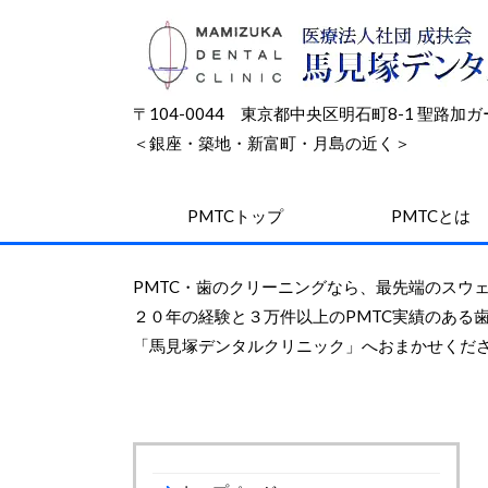
〒104-0044 東京都中央区明石町8-1 聖路
＜銀座・築地・新富町・月島の近く＞
PMTCトップ
PMTCとは
PMTC
・
歯のクリーニング
なら、
最先端
のスウ
２０年
の経験と
３万件
以上のPMTC実績のある
「馬見塚デンタルクリニック」へおまかせくだ