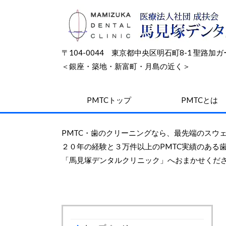
〒104-0044 東京都中央区明石町8-1 聖路
＜銀座・築地・新富町・月島の近く＞
PMTCトップ
PMTCとは
PMTC
・
歯のクリーニング
なら、
最先端
のスウ
２０年
の経験と
３万件
以上のPMTC実績のある
「馬見塚デンタルクリニック」へおまかせくだ