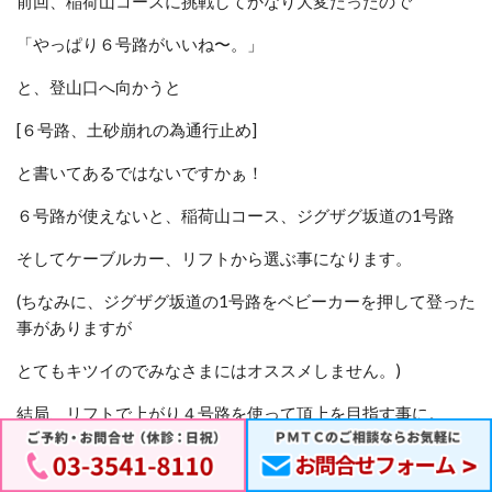
前回、
稲荷山コースに挑戦してかなり大変だったので
「やっぱり６号路がいいね〜。」
と、登山口へ向かうと
[６号路、土砂崩れの為通行止め]
と書いてあるではないですかぁ！
６号路が使えないと、稲荷山コース、ジグザグ坂道の1号路
そしてケーブルカー、リフトから選ぶ事になります。
(ちなみに、ジグザグ坂道の1号路をベビーカーを押して登った
事がありますが
とてもキツイのでみなさまにはオススメしません。)
結局、リフトで上がり４号路を使って頂上を目指す事に。
お問合せフォーム
03-3541-8110
４号路は吊り橋が有名ですね。