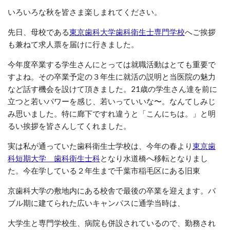
いろいろな秋を皆さま楽しまれてください。
先日、母校である
東京歯科大学歯科衛生士専門学校
へご挨拶
も兼ねて求人票を届け
に行きました。
今年度卒業する学生さんにとっては就職活動はとても重要で
すよね。その卒業予定の３年生に就活の説明と当医院の魅力
など話す機会を設けて頂きました。21歳の学生さん達を前に
立つ
と若いパワーを感じ、若いっていいな〜。なんてしみじ
み思いました。特に廊下ですれ違うと「こんにちは。」と明
るい挨拶を皆さんしてくれました。
実は私が通っていた歯科衛生士学校は、今年の春より
東京歯
科短期大学 歯科衛生士科
となり水道橋へ
移転となりまし
た。今在学している２年生まで千葉市稲毛区にある旧東
京歯科大
学の敷地内にある校舎で最後の卒業を迎えます。バ
ブル期に建てられた広いキャンパスに通学当時は、
大学
生と専門学校生、病院も併設されているので、勤務され