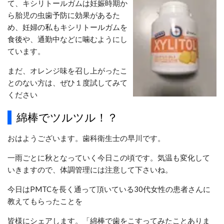
て、キシリトールガムは妊娠時期か
ら胎児の虫歯予防に効果があるた
め、妊婦の私もキシリトールガムを
食後や、通勤中などに噛むようにし
ています。
まだ、オレンジ味を召し上がったこ
とのない方は、ぜひ１度試してみて
ください
綿棒でツルツル！？
おはようございます。歯科衛生士の早川です。
一雨ごとに秋となっていく今日この頃です。気温も変化して
いきますので、体調管理には注意して下さいね。
今日はPMTCを長く通って頂いている30代女性の患者さんに
教えてもらったことを
皆様にシェアします。「綿棒で歯をこすってみたことありま