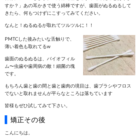
すか？」あの耳かきで使う綿棒ですが、歯面がぬるぬるして
きたら、何もつけずにこすってみてください。
なんと！ぬるぬるが取れてツルツルに！！
PMTCした後みたいな舌触りで、
薄い着色も取れてるw
歯面のぬるぬるは、バイオフィル
ム〜虫歯や歯周病の敵！細菌の塊
です。
もちろん歯と歯の間と歯と歯肉の境目は、歯ブラシやフロス
でないと取れませんが
平らなところは落ちています
皆様もぜひ試してみて下さい。
矯正その後
こんにちは。